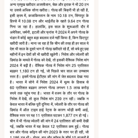
अन्य प्रमुख खरीदार अजरबैजान, चेक और इराक ने भी 20 टन 
या उससे अधिक सोना खरीदा। गोल्ड की बिक्री भी हो रही है, 
इसी क्रम में, कजाकिस्तान के नाम 10.18 टन, सिंगापुर के 
हिस्से में 10.08 टन और थाईलैंड के खाते 9.64 टन गोल्ड 
गिना जा रहा है। हालांकि, इस साल के शुरूआती दौर में 
अमेरिका, जर्मनी, इटली और फ्रांस ने 2024 में अपने गोल्ड के 
भंडार में कोई बहुत बड़ा बदलाव दर्ज नहीं किया है, किन छिटपुट 
खरीदी जारी है। माना जा रहा है कि चीन की तरह ही हर साल ये 
देश भी साल के दूसरे भाग में गोल्ड़ खरीदते रहे हैं, सो बचे हुए छह 
महीनों में इन देशों की भी खरीदी खुलेगी। निवेश और ज्वेलरी की 
डिमांड के मामले में गोल्ड को देखें, तो इसकी वैश्विक निवेश मांग 
2024 में बढ़ी है। वैश्विक गोल्ड में निवेश मांग 25 प्रतिशत 
बढक़र 1,180 टन हो गई, जो पिछले चार साल का उच्चतम 
स्तर है। इसमें गोल्ड ईटीएफ की मांग में जेत बदलाव देखा गया 
है। भारत में सोने में निवेश 2024 में मूल्य के हिसाब से 
60 प्रतिशत बढक़र लगभग गोल्ड लगभग 1.5 लाख करोड़ 
रुपये तक पहुंच गया है। भारत में वजन के तौर पर गोल्ड के 
निवेश में देखें, तो कुल निवेश मांग 239 टन रही। जबकि न 
केवल भारत में बल्कि पूरी दुनिया में, ज्वेलरी के तौर पर गोल्ड की 
डिमांड में ऑल टाइम हाई रेट्स के कारण थोड़ी कमी आई, 
वैश्विक स्तर पर यह 11 प्रतिशत घटकर 1,877 टन हो गई। 
चीन में भी गोल्ड ज्वेलरी की मांग में 24 प्रतिशत की कमी देखी 
गई, जबकि भारत में यह केवल 12 प्रतिशत कम हुई। गोल्ड 
बार और गोल्ड कॉइन की मांग 2023 के स्तर पर ही रही, जो 
1,186 टन थी। गोल्ड  बार और कॉइन के शीर्ष 10 बाजारों में 