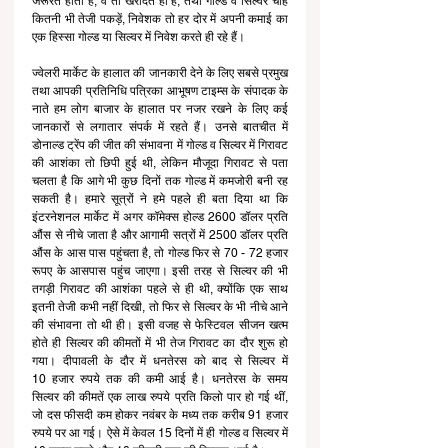
जरूरत होती है, वे तो खरीदते ही हैं, तथा गोल्ड व सिल्वर चाहे 
कितनी भी तेजी पकड़ें, निवेशक तो हर दोर में अपनी कमाई का 
एक हिस्सा गोल्ड या सिल्वर में निवेश करते ही रहे हैं।
ज्वेलरी मार्केट के हालात की जानकारी देने के लिए सबसे प्रमुख 
तथा आपकी प्रतिनिधि पत्रिका आभूषण टाइम्स के संपादक के 
नाते हम लोग बाजार के हालात पर नजर रखने के लिए कई 
जानकारों से लगातार संपर्क में रहते हैं। उनसे बातचीत में 
डोनाल्ड ट्रेंप की जीत की संभावना में गोल्ड व सिल्वर में गिरावट 
की आशंका तो छिपी हुई थी, लेकिन मौजूदा गिरावट से पता 
चलता है कि आगे भी कुछ दिनों तक गोल्ड में कमजोरी बनी रह 
सकती है। हमारे सूत्रों ने हमे पहले ही बता दिया था कि 
इंटरनेशनल मार्केट में अगर कॉमेक्स होल्ड 2600 डॉलर प्रति 
औंस से नीचे जाता है और आगामी सत्रों में 2500 डॉलर प्रति 
औंस के आस पास पहुंचता है, तो गोल्ड फिर से 70 - 72 हजार 
रूपए के आसपास पहुंच जाएगा। इसी तरह से सिल्वर की भी 
तगड़ी गिरावट की आशंका पहले से ही थी, क्योंकि एक साथ 
इतनी तेजी कभी नहीं दिखी, तो फिर से सिल्वर के भी नीचे आने 
की संभावना तो थी ही। इसी वजह से फेस्टिवल सीजन खत्म 
होते ही सिल्वर की कीमतों में भी तेज गिरावट का दौर शुरू हो 
गया। दीपावली के दौर में धनतेरस को बाद से सिल्वर में 
10 हजार रुपये तक की कमी आई है। धनतेरस के समय 
सिल्वर की कीमतें एक लाख रुपये प्रति किलो पार हो गई थीं, 
जो दस फीसदी कम होकर नवंबर के मध्य तक करीब 91 हजार 
रुपये पर आ गई। ऐसे में केवल 15 दिनों में ही गोल्ड व सिल्वर में 