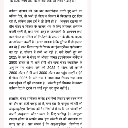
10 हजार रुपये और 10 फीसदी तक की गिरावट आई है।
वर्तमान हालात को एक बार नजरअंदाज करते हुए आगे का 
भविष्य देखें, तो भलो ही गोल्ड व सिल्वर में फिलहाल टूट दिख 
रही है, लेकिन लॉग टर्म में तो तेजी ही है। आभूषण टाइम्स की 
टीम गोल्ड व सिल्वर के बाजार भाव के लिए लगातार अध्ययन 
करती रहती है, तथा उसी क्षेत्र के जानकारों के अध्ययन तथा 
वल्र्ड गोल्ड काउंसिल की रिपोर्ट्स के अध्ययन के तौर पर बाजार 
का आंकलन करती है। हमारा मानना है कि दुनिया में जो हालात 
बन रहे हैं, तथा जिस तरह से सिल्वर का इंडस्ट्रीयल प्रोडक्शन 
बढ़ रहा है, सोलार में तेजी आ रही है, उसे देखते हुए सन 
2025 के अंत में गोल्ड की औसत कीमत इंटरनेशनल मार्केट में 
2800 डॉलर से भी आगे होगी और वल्र्ड गोल्ड काउंसिल के 
अनुमान पर भरोसा करें, तो 2025 में गोल्ड की कीमतें 
2800 डॉलर से भी आगे 3000 डॉलर तक पहुंच जाएगी। ऐसे 
में गोल्ड 2025 के अंत तक 1 लाख तथा सिल्वर सवा लाख 
तक पहुंचने की पूरी संभावना है। ज्वेलरी इसी विश्वास के कारण 
वर्तमान रेट् के टूटने पर कोई बहुत डरा हुआ नहीं है।
हालांकि, गोल्ड व सिल्वर के रेट इन दिनों गिरावट की तरफ नीचे 
की दौर की तेजी पकड़ रहे हैं, मगर देश के प्रमुख ज्वेलरी शो 
आइआइजेएस सिग्नेचर की तैयारियां जोरों पर है, यह ज्वेलरी शो 
अपनी उत्कृष्टता और भव्यता के लिए प्रसिद्ध है। आभूषण 
टाइम्स हमेशा से आपके साथ इस ज्वेलरी शो की सफलता का 
गवाह रहा है। आप जानते हैं कि आइआइजेएस  सिग्नेचर ने 