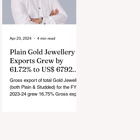
Apr 23, 2024
4 min read
Plain Gold Jewellery
Exports Grew by
61.72% to US$ 6792.24
million in FY 2023-24
Gross export of total Gold Jewellery
(both Plain & Studded) for the FY
2023-24 grew 16.75% Gross export
of Coloured Gemstones for the FY...