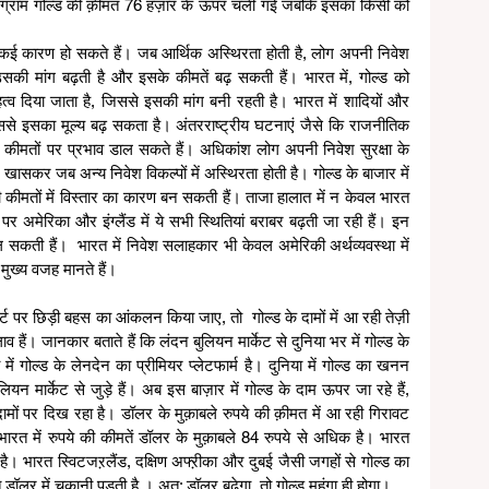
10 ग्राम गोल्ड की क़ीमत 76 हज़ार के ऊपर चली गई जबकि इसका किसी को 
के कई कारण हो सकते हैं। जब आर्थिक अस्थिरता होती है, लोग अपनी निवेश 
उसकी मांग बढ़ती है और इसके कीमतें बढ़ सकती हैं। भारत में, गोल्ड को 
महत्व दिया जाता है, जिससे इसकी मांग बनी रहती है। भारत में शादियों और 
 जिससे इसका मूल्य बढ़ सकता है। अंतरराष्ट्रीय घटनाएं जैसे कि राजनीतिक 
 कीमतों पर प्रभाव डाल सकते हैं। अधिकांश लोग अपनी निवेश सुरक्षा के 
 खासकर जब अन्य निवेश विकल्पों में अस्थिरता होती है। गोल्ड के बाजार में 
मतों में विस्तार का कारण बन सकती हैं। ताजा हालात में न केवल भारत 
र अमेरिका और इंग्लैंड में ये सभी स्थितियां बराबर बढ़ती जा रही हैं। इन 
सकती हैं।  भारत में निवेश सलाहकार भी केवल अमेरिकी अर्थव्यवस्था में 
 मुख्य वजह मानते हैं।
ोर्ट पर छिड़ी बहस का आंकलन किया जाए, तो  गोल्ड के दामों में आ रही तेज़ी 
ाव हैं। जानकार बताते हैं कि लंदन बुलियन मार्केट से दुनिया भर में गोल्ड के 
 में गोल्ड के लेनदेन का प्रीमियर प्लेटफार्म है। दुनिया में गोल्ड का खनन 
यन मार्केट से जुड़े हैं। अब इस बाज़ार में गोल्ड के दाम ऊपर जा रहे हैं, 
ामों पर दिख रहा है। डॉलर के मुक़ाबले रुपये की क़ीमत में आ रही गिरावट 
त में रुपये की कीमतें डॉलर के मुक़ाबले 84 रुपये से अधिक है। भारत 
भारत स्विटजऱलैंड, दक्षिण अफ्ऱीका और दुबई जैसी जगहों से गोल्ड का 
ॉलर में चुकानी पड़ती है,। अत: ड़ॉलर बढ़ेगा, तो गोल्ड महंगा ही होगा।