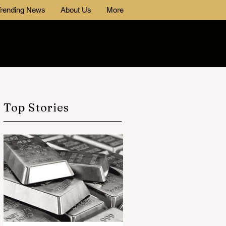
rending News
About Us
More
Top Stories