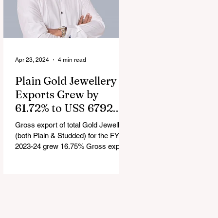
Apr 23, 2024
4 min read
Plain Gold Jewellery
Exports Grew by
61.72% to US$ 6792.24
million in FY 2023-24
Gross export of total Gold Jewellery
(both Plain & Studded) for the FY
2023-24 grew 16.75% Gross export
of Coloured Gemstones for the FY...