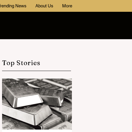
rending News
About Us
More
Top Stories