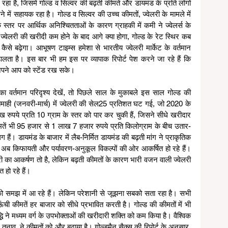
हा है, जिसमें गोल्ड व सिल्वर की बढ़ती कीमतें और डायमंड के प्रति लोगों 
ें सहायक रहा है। गोल्ड व सिल्वर की उच्च कीमतों, ज्वेलरी के मामले में 
्तर पर आर्थिक अनिश्चितताओं के कारण ग्राहकी में कमी ने ज्वेलर्स के 
 कि ज्वेलरी की खरीदी कम होने के बाद आगे क्या होगा, गोल्ड के रेट स्थिर कब 
कैसे बढ़ेगा। आभूषण टाइम्स हमेशा से भारतीय ज्वेलरी मार्केट के वर्तमान 
लता है। इस बार भी हम इस पर व्यापाक रिपोर्ट पेश करने जा रहे हैं कि 
स अपने आप को स्टेंड रख सके।
े का वर्तमान परिदृश्य देखें, तो पिछले साल के मुकाबले इस साल गोल्ड की 
ाही (जनवरी-मार्च) में ज्वेलरी की सेल25 प्रतिशत घट गई, जो 2020 के 
ख रुपये प्रति 10 ग्राम के स्तर को पार कर चुकी हैं, जिसने सीधे खरीदार 
ीमतें भी 95 हजार से 1 लाख 7 हजार रुपये प्रति किलोग्राम के बीच उतार-
 हैं। डायमंड के बाजार में लैब-निर्मित डायमंड की बढ़ती मांग ने प्राकृतिक 
अब किफायती और पर्यावरण-अनुकूल विकल्पों की ओर आकर्षित हो रहे हैं। 
ी का आकर्षण तो है, लेकिन बढ़ती कीमतों के कारण भारी वजन वाली ज्वेलरी 
हो रहे हैं। 
बको समझ में आ रहे हैं। लेकिन परेशानी से जूझना सबको सता रहा है। सभी 
ंची कीमतें हर बाजार को सीधे प्रभावित करती है। गोल्ड की कीमतों में भी 
 ने मध्यम वर्ग के उपभोक्ताओं की खरीदारी शक्ति को कम किया है। वैश्विक 
तनाव, ने कीमतों को और बढ़ाया है। गोल्डमैन सैक्स की रिपोर्ट के अनुसार, 