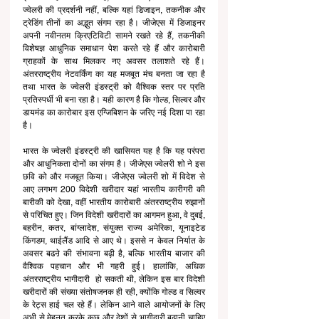
ज्वेलरी की प्रदर्शनी नहीं, बल्कि यहां डिजाइन, तकनीक और 
ट्रेडिंग तीनों का अद्भुत संगम रहा है। जीजेएस में डिजाइनर 
अपनी नवीनतम क्रिएटिविटी सामने रखते रहे हैं, तकनीकी 
विशेषज्ञ आधुनिक समाधान पेश करते रहे हैं और कारोबारी 
ग्राहकों के साथ मिलकर नए अवसर तलाशते रहे हैं। 
अंतरराष्ट्रीय नेटवर्किंग का यह मजबूत मंच बनता जा रहा है 
तथा भारत के ज्वेलरी इंडस्ट्री को वैश्विक स्तर पर प्रति 
प्रतिस्पर्धी भी बना रहा है। यही कारण है कि गोल्ड, सिल्वर और 
डायमंड का कारोबार इस एग्जिबिशन के जरिए नई दिशा पा रहा 
है।
भारत के ज्वेलरी इंडस्ट्री की खासियत यह है कि यह परंपरा 
और आधुनिकता दोनों का संगम है। जीजेएस ज्वेलरी शो ने इस 
छवि को और मजबूत किया। जीजेएस ज्वेलरी शो में विदेश से 
आए लगभग 200 विदेशी खरीदार यहां भारतीय कारीगरी की 
बारीकी को देखा, वहीं भारतीय कारोबारी अंतरराष्ट्रीय रुझानों 
से परिचित हुए। जिन विदेशी खरीदारों का आगमन हुआ, वे दुबई, 
बहरीन, कतर, बांग्लादेश, संयुक्त राज्य अमेरिका, यूनाइटेड 
किंगडम, थाईलैंड आदि से आए थे। इससे न केवल निर्यात के 
अवसर बढऩे की संभावना बढ़ी है, बल्कि भारतीय बाजार की 
वैश्विक पहचान और भी गहरी हुई। हालांकि, अधिक 
अंतरराष्ट्रीय भागीदारी  हो सकती थी, लेकिन इस बार विदेशी 
खरीदारों की संख्या संतोषजनक ही रही, क्योंकि गोल्ड व सिल्वर 
के रेट्स हाई चल रहे हैं। लेकिन आने वाले आयोजनों के लिए 
अभी से मेहनत करके कुछ और देशों से भागीदारी बढ़ानी चाहिए 