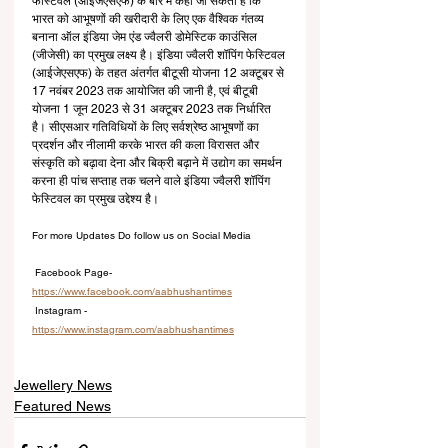
फेस्टिवल (आईजेएसएफ) के बारे में कहा जा सकता है कि 
भारत को आभूषणों की खरीदारी के लिए एक वैश्विक गंतव्य 
बनाना ऑल इंडिया जेम एंड ज्वैलरी डोमेस्टिक काउंसिल 
(जीजेसी) का प्रमुख लक्ष्य है। इंडिया ज्वैलरी शॉपिंग फेस्टिवल 
(आईजेएसएफ) के तहत अंतर्गत बीटूसी योजना 12 अक्टूबर से 
17 नवंबर 2023 तक आयोजित की जानी है, एवं बीटूबी 
योजना 1 जून 2023 से 31 अक्टूबर 2023 तक निर्धारित 
है। सीएसआर गतिविधियों के लिए सर्वश्रेष्ठ आभूषणों का 
प्रदर्शन और नीलामी करके भारत की कला विरासत और 
संस्कृति को बढ़ावा देना और बिक्री बढ़ाने में उद्योग का समर्थन 
करना ही पांच सप्ताह तक चलने वाले इंडिया ज्वैलरी शॉपिंग 
फेस्टिवल का प्रमुख उद्देश्य है।
For more Updates Do follow us on Social Media
 Facebook Page-
https://www.facebook.com/aabhushantimes
 Instagram -
https://www.instagram.com/aabhushantimes
Jewellery News
Featured News