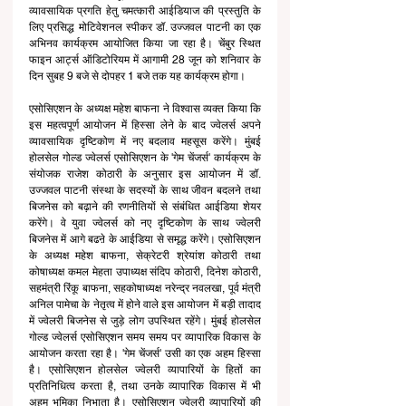
व्यावसायिक प्रगति हेतु चमत्कारी आईडियाज की प्रस्तुति के 
लिए प्रसिद्ध मोटिवेशनल स्पीकर डॉ. उज्जवल पाटनी का एक 
अभिनव कार्यक्रम आयोजित किया जा रहा है। चेंबुर स्थित 
फाइन आर्ट्स ऑडिटोरियम में आगामी 28 जून को शनिवार के 
दिन सुबह 9 बजे से दोपहर 1 बजे तक यह कार्यक्रम होगा। 
एसोसिएशन के अध्यक्ष महेश बाफना ने विश्वास व्यक्त किया कि 
इस महत्वपूर्ण आयोजन में हिस्सा लेने के बाद ज्वेलर्स अपने 
व्यावसायिक दृष्टिकोण में नए बदलाव महसूस करेंगे। मुंबई 
होलसेल गोल्ड ज्वेलर्स एसोसिएशन के 'गेम चेंजर्स' कार्यक्रम के 
संयोजक राजेश कोठारी के अनुसार इस आयोजन में डॉ. 
उज्जवल पाटनी संस्था के सदस्यों के साथ जीवन बदलने तथा 
बिजनेस को बढ़ाने की रणनीतियों से संबंधित आईडिया शेयर 
करेंगे। वे युवा ज्वेलर्स को नए दृष्टिकोण के साथ ज्वेलरी 
बिजनेस में आगे बढऩे के आईडिया से समृद्ध करेंगे। एसोसिएशन 
के अध्यक्ष महेश बाफना, सेक्रेटरी श्रेयांश कोठारी तथा 
कोषाध्यक्ष कमल मेहता उपाध्यक्ष संदिप कोठारी, दिनेश कोठारी, 
सहमंत्री रिंकू बाफना, सहकोषाध्यक्ष नरेन्द्र नवलखा, पूर्व मंत्री 
अनिल पामेचा के नेतृत्व में होने वाले इस आयोजन में बड़ी तादाद 
में ज्वेलरी बिजनेस से जुड़े लोग उपस्थित रहेंगे। मुंबई होलसेल 
गोल्ड ज्वेलर्स एसोसिएशन समय समय पर व्यापारिक विकास के 
आयोजन करता रहा है। 'गेम चेंजर्स' उसी का एक अहम हिस्सा 
है। एसोसिएशन होलसेल ज्वेलरी व्यापारियों के हितों का 
प्रतिनिधित्व करता है, तथा उनके व्यापारिक विकास में भी 
अहम भूमिका निभाता है। एसोसिएशन ज्वेलरी व्यापारियों की 