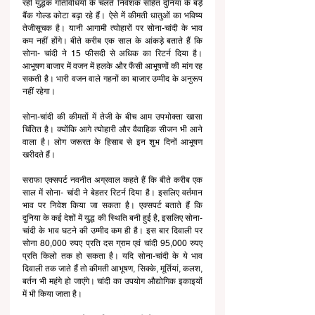
रही युद्धक गतिविधियों के चलते निवेशक सहित दुनिया के बड़े 
बैंक गोल्ड कोटा बढ़ा रहे हैं। ऐसे में कीमती धातुओं का भविष्य 
तेजीसूचक है। यानी आगामी त्योहारों पर सोना-चांदी के भाव 
कम नहीं होंगे। बीते करीब एक साल के आंकड़े बताते हैं कि 
सोना- चांदी ने 15 फीसदी से अधिक का रिटर्न दिया है। 
आभूषण बाजार में वजन में हलके और फैंसी आभूषणों की मांग रह 
सकती है। भारी वजन वाले गहनों का बाजार उम्मीद के अनुरूप 
नहीं रहेगा। 
सोना-चांदी की कीमतों में तेजी के बीच आम उपभोक्ता खासा 
चिंतित है। क्योंकि आगे त्योहारी और वैवाहिक सीजन भी आने 
वाला है। लोग जरूरत के हिसाब से इन शुभ दिनों आभूषण 
खरीदते हैं।
सराफा एक्सपर्ट नवनीत अग्रवाल कहते हैं कि बीते करीब एक 
साल में सोना- चांदी ने बेहतर रिटर्न दिया है। इसलिए वर्तमान 
भाव पर निवेश किया जा सकता है। एक्सपर्ट बताते हैं कि 
दुनिया के कई देशों में युद्ध की स्थिति बनी हुई है, इसलिए सोना-
चांदी के भाव घटने की उम्मीद कम ही है। इस बार दिवाली पर 
सोना 80,000 रुपए प्रति दस ग्राम एवं चांदी 95,000 रुपए 
प्रति किलो तक हो सकता है। यदि सोना-चांदी के ये भाव 
दिवाली तक जाते हैं तो कीमती आभूषण, सिक्के, मूर्तियां, कलश, 
बर्तन भी महंगे हो जाएंगे। चांदी का उपयोग औद्योगिक इकाइयों 
में भी किया जाता है।