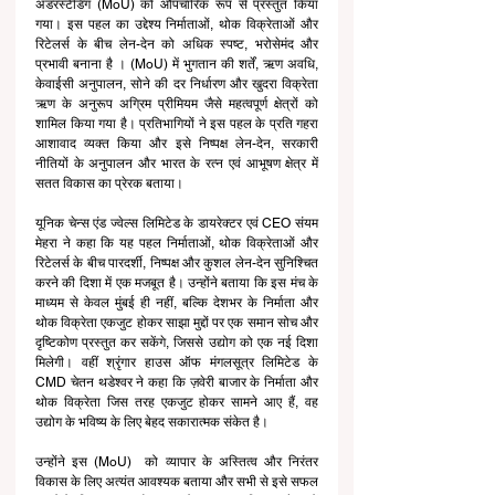
अंडरस्टैंडिंग (MoU) को औपचारिक रूप से प्रस्तुत किया 
गया। इस पहल का उद्देश्य निर्माताओं, थोक विक्रेताओं और 
रिटेलर्स के बीच लेन-देन को अधिक स्पष्ट, भरोसेमंद और 
प्रभावी बनाना है । (MoU) में भुगतान की शर्तें, ऋण अवधि, 
केवाईसी अनुपालन, सोने की दर निर्धारण और खुदरा विक्रेता 
ऋण के अनुरूप अग्रिम प्रीमियम जैसे महत्वपूर्ण क्षेत्रों को 
शामिल किया गया है। प्रतिभागियों ने इस पहल के प्रति गहरा 
आशावाद व्यक्त किया और इसे निष्पक्ष लेन-देन, सरकारी 
नीतियों के अनुपालन और भारत के रत्न एवं आभूषण क्षेत्र में 
सतत विकास का प्रेरक बताया।
यूनिक चेन्स एंड ज्वेल्स लिमिटेड के डायरेक्टर एवं CEO संयम 
मेहरा ने कहा कि यह पहल निर्माताओं, थोक विक्रेताओं और 
रिटेलर्स के बीच पारदर्शी, निष्पक्ष और कुशल लेन-देन सुनिश्चित 
करने की दिशा में एक मजबूत है। उन्होंने बताया कि इस मंच के 
माध्यम से केवल मुंबई ही नहीं, बल्कि देशभर के निर्माता और 
थोक विक्रेता एकजुट होकर साझा मुद्दों पर एक समान सोच और 
दृष्टिकोण प्रस्तुत कर सकेंगे, जिससे उद्योग को एक नई दिशा 
मिलेगी। वहीं श्रृंगार हाउस ऑफ मंगलसूत्र लिमिटेड के 
CMD चेतन थडेश्वर ने कहा कि ज़वेरी बाजार के निर्माता और 
थोक विक्रेता जिस तरह एकजुट होकर सामने आए हैं, वह 
उद्योग के भविष्य के लिए बेहद सकारात्मक संकेत है। 
उन्होंने इस (MoU)  को व्यापार के अस्तित्व और निरंतर 
विकास के लिए अत्यंत आवश्यक बताया और सभी से इसे सफल 