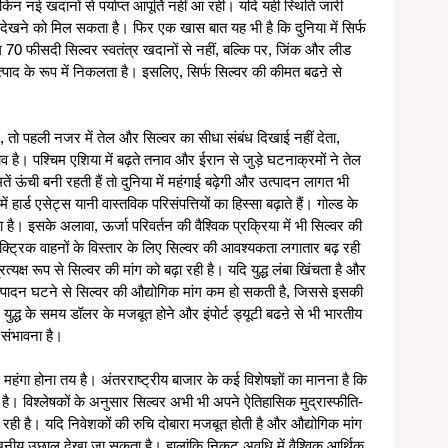
ेकिन नई खदानों से पर्याप्त आपूर्ति नहीं आ रही। यदि यही स्थिति जारी 
संकट देखने को मिल सकता है। फिर एक खास बात यह भी है कि दुनिया में सिर्फ 
70 फीसदी सिल्वर स्वतंत्र खदानों से नहीं, बल्कि पर, जिंक और लीड 
ाद के रूप में निकलता है। इसलिए, सिर्फ सिल्वर की कीमत बढऩे से 
, तो पहली नजर में तेल और सिल्वर का सीधा संबंध दिखाई नहीं देता, 
़ाव है। पश्चिम एशिया में बढ़ते तनाव और ईरान से जुड़े घटनाक्रमों ने तेल 
 ऊंची बनी रहती हैं तो दुनिया में महंगाई बढ़ेगी और उत्पादन लागत भी 
ं हार्ड एसेट्स यानी वास्तविक परिसंपत्तियों का हिस्सा बढ़ाते हैं। गोल्ड के 
ै। इसके अलावा, ऊर्जा परिवर्तन की वैश्विक प्रक्रिया में भी सिल्वर की 
ेक्ट्रिक वाहनों के विस्तार के लिए सिल्वर की आवश्यकता लगातार बढ़ रही 
यक्ष रूप से सिल्वर की मांग को बढ़ा रही है। यदि युद्ध लंबा खिंचता है और 
उत्पादन घटने से सिल्वर की औद्योगिक मांग कम हो सकती है, जिससे इसकी 
द्ध के समय डॉलर के मजबूत होने और इंपोर्ट ड्यूटी बढऩे से भी भारतीय 
े संभावना है। 
महंगा होना तय है। अंतरराष्ट्रीय बाजार के कई विशेषज्ञों का मानना है कि 
ी है। विश्लेषकों के अनुसार सिल्वर अभी भी अपने ऐतिहासिक मुद्रास्फीति-
ही है। यदि निवेशकों की रुचि दोबारा मजबूत होती है और औद्योगिक मांग 
ल्लेखनीय उछाल देखा जा सकता है। हालांकि निकट अवधि में वैश्विक आर्थिक 