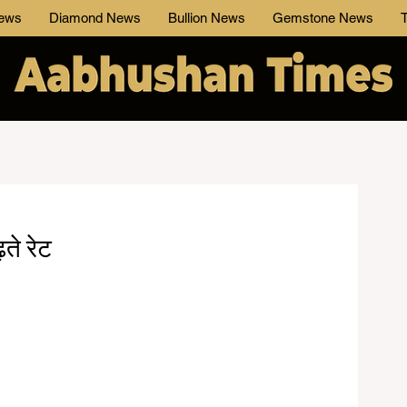
News
Diamond News
Bullion News
Gemstone News
T
ते रेट