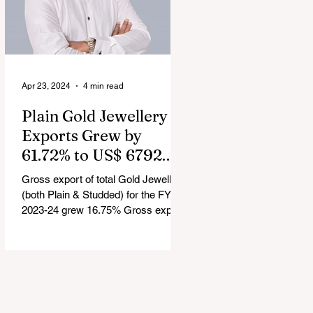
Apr 23, 2024
4 min read
Plain Gold Jewellery
Exports Grew by
61.72% to US$ 6792.24
million in FY 2023-24
Gross export of total Gold Jewellery
(both Plain & Studded) for the FY
2023-24 grew 16.75% Gross export
of Coloured Gemstones for the FY...