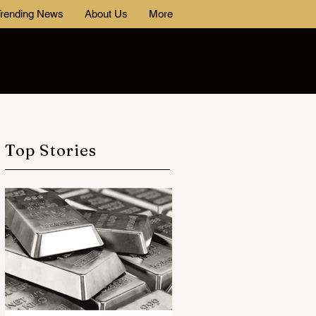
rending News
About Us
More
Top Stories