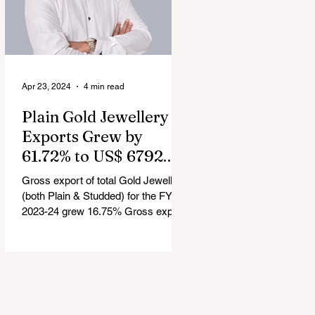
Apr 23, 2024
4 min read
Plain Gold Jewellery
Exports Grew by
61.72% to US$ 6792.24
million in FY 2023-24
Gross export of total Gold Jewellery
(both Plain & Studded) for the FY
2023-24 grew 16.75% Gross export
of Coloured Gemstones for the FY...