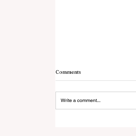
Comments
Write a comment...
GJEPC Co-Hosts Indo-Belgi
Diamond Forum in New Del