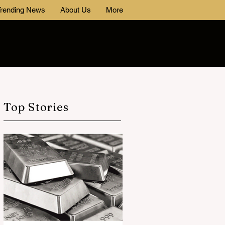
rending News
About Us
More
Top Stories