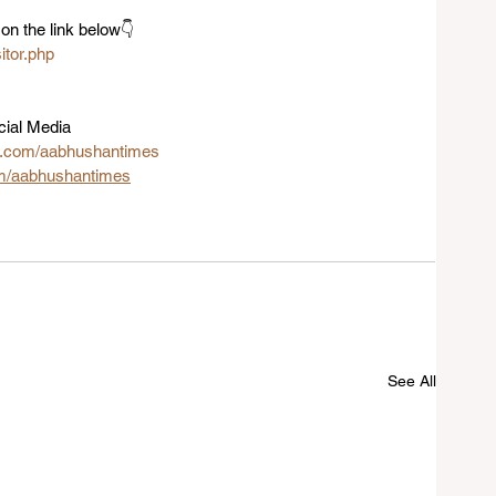
on the link below👇 
sitor.php
cial Media
.com/aabhushantimes
om/aabhushantimes
See All