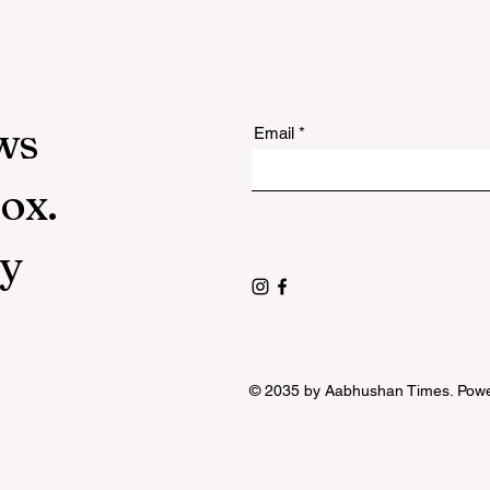
ws
Email
box.
ly
© 2035 by Aabhushan Times. Pow