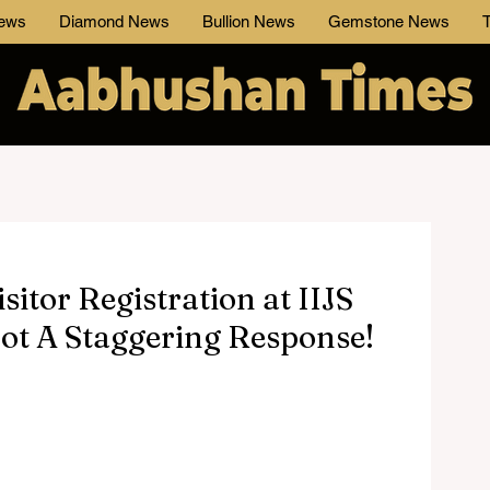
News
Diamond News
Bullion News
Gemstone News
T
sitor Registration at IIJS
t A Staggering Response!