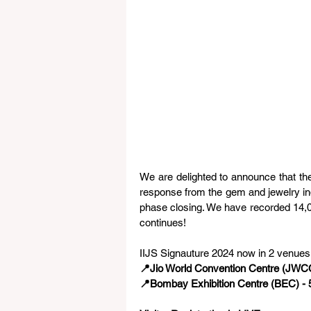
We are delighted to announce that the
response from the gem and jewelry indus
phase closing. We have recorded 14,00
continues! 
IIJS Signauture 2024 now in 2 venues
📍Jio World Convention Centre (JWCC)
📍Bombay Exhibition Centre (BEC) - 5